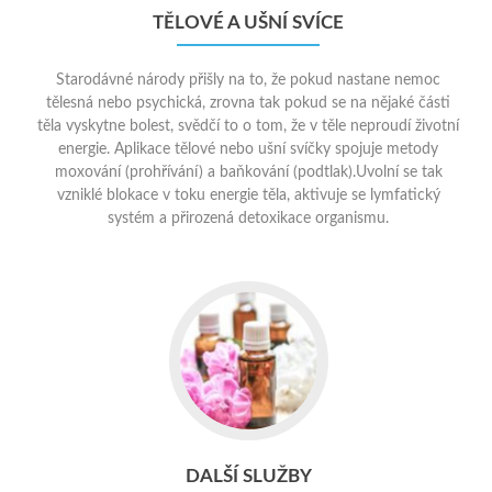
TĚLOVÉ A UŠNÍ SVÍCE
Starodávné národy přišly na to, že pokud nastane nemoc
tělesná nebo psychická, zrovna tak pokud se na nějaké části
těla vyskytne bolest, svědčí to o tom, že v těle neproudí životní
energie. Aplikace tělové nebo ušní svíčky spojuje metody
moxování (prohřívání) a baňkování (podtlak).Uvolní se tak
vzniklé blokace v toku energie těla, aktivuje se lymfatický
systém a přirozená detoxikace organismu.
Go
to
Další
služby
DALŠÍ SLUŽBY