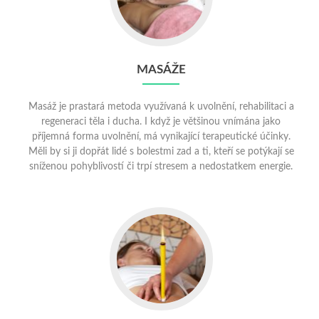
MASÁŽE
Masáž je prastará metoda využívaná k uvolnění, rehabilitaci a
regeneraci těla i ducha. I když je většinou vnímána jako
příjemná forma uvolnění, má vynikající terapeutické účinky.
Měli by si ji dopřát lidé s bolestmi zad a ti, kteří se potýkají se
sníženou pohyblivostí či trpí stresem a nedostatkem energie.
Go
to
TĚLOVÉ
A
UŠNÍ
SVÍCE