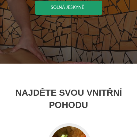
SOLNÁ JESKYNĚ
NAJDĚTE SVOU VNITŘNÍ
POHODU
Go