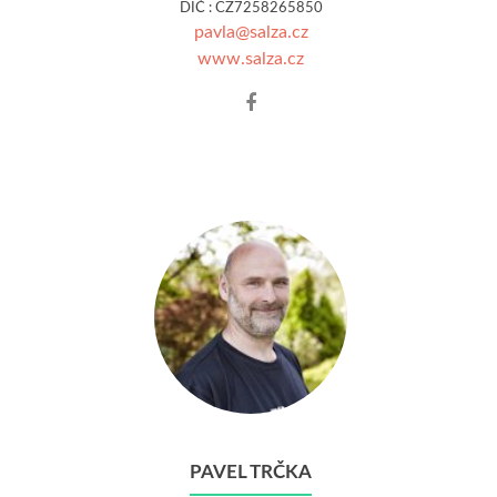
DIČ : CZ7258265850
pavla@salza.cz
www.salza.cz
Facebook
account
of
Pavla
Trčková
PAVEL TRČKA