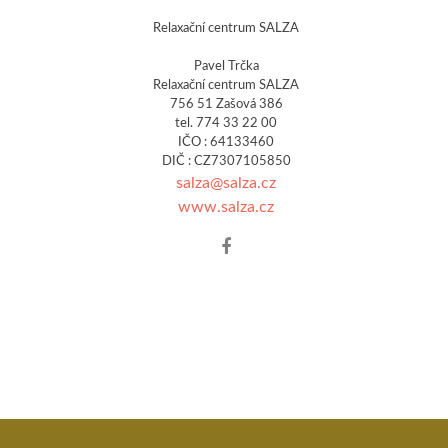
Relaxační centrum SALZA
Pavel Trčka
Relaxační centrum SALZA
756 51 Zašová 386
tel. 774 33 22 00
IČO : 64133460
DIČ : CZ7307105850
salza@salza.cz
www.salza.cz
Facebook
account
of
Pavel
Trčka