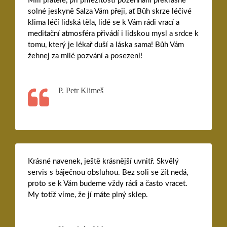
Milí přátelé, při příležitosti požehnání překrásné
solné jeskyně Salza Vám přeji, ať Bůh skrze léčivé
klima léčí lidská těla, lidé se k Vám rádi vrací a
meditační atmosféra přivádí i lidskou mysl a srdce k
tomu, který je lékař duší a láska sama! Bůh Vám
žehnej za milé pozvání a posezení!
P. Petr Klimeš
Krásné navenek, ještě krásnější uvnitř. Skvělý
servis s báječnou obsluhou. Bez soli se žít nedá,
proto se k Vám budeme vždy rádi a často vracet.
My totiž víme, že jí máte plný sklep.