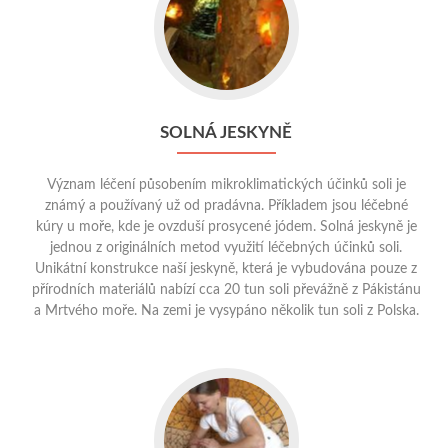
to
Solná
jeskyně
SOLNÁ JESKYNĚ
Význam léčení působením mikroklimatických účinků soli je
známý a používaný už od pradávna. Příkladem jsou léčebné
kúry u moře, kde je ovzduší prosycené jódem. Solná jeskyně je
jednou z originálních metod využití léčebných účinků soli.
Unikátní konstrukce naší jeskyně, která je vybudována pouze z
přírodních materiálů nabízí cca 20 tun soli převážně z Pákistánu
a Mrtvého moře. Na zemi je vysypáno několik tun soli z Polska.
Go
to
Masáže