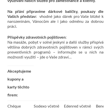
využívání našich služeb pro zaměstnance a klienty.
Na přání připravíme dárkové balíčky, poukazy dle
Vašich představ:
vhodné jako dárek pro Vaše blízké k
narozeninám, Vánocům ale i jako odměnu za dobrou
práci.
Příspěvky zdravotních pojišťoven
:
Na masáže, pobyt v solné jeskyni a další služby přispívá
většina dobrých zdravotních pojišťoven v rámci svých
preventivních programů – informujte se u nich na
možnosti využití – jde o Vaše zdraví…
Akceptujeme
kupony a
karty těchto
firem:
Chéque
Sodexo včetně
Edenred včetně
Benefit 