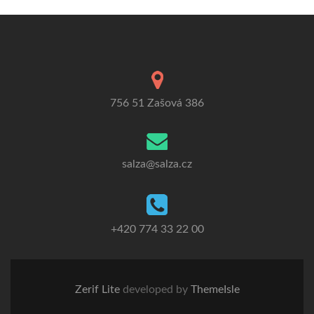
756 51 Zašová 386
salza@salza.cz
+420 774 33 22 00
Zerif Lite
developed by
ThemeIsle