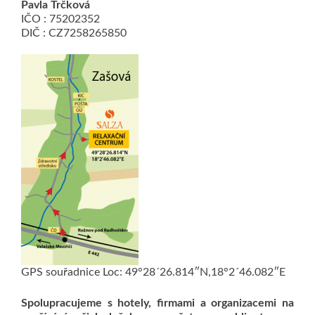
Pavla Trčková
IČO : 75202352
DIČ : CZ7258265850
GPS souřadnice Loc: 49°28´26.814″N,18°2´46.082″E
Spolupracujeme s hotely, firmami a organizacemi na