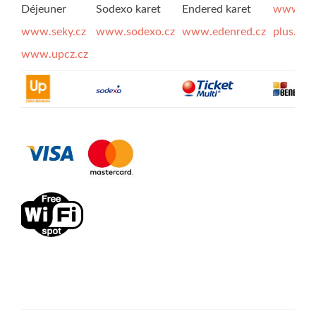
Déjeuner
Sodexo karet
Endered karet
www.ben
www.seky.cz
www.sodexo.cz
www.edenred.cz
plus.eu
www.upcz.cz